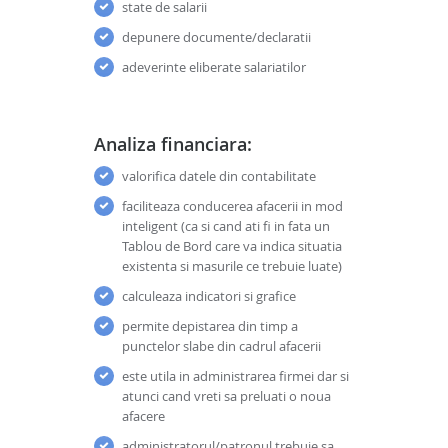
state de salarii
depunere documente/declaratii
adeverinte eliberate salariatilor
Analiza financiara:
valorifica datele din contabilitate
faciliteaza conducerea afacerii in mod
inteligent (ca si cand ati fi in fata un
Tablou de Bord care va indica situatia
existenta si masurile ce trebuie luate)
calculeaza indicatori si grafice
permite depistarea din timp a
punctelor slabe din cadrul afacerii
este utila in administrarea firmei dar si
atunci cand vreti sa preluati o noua
afacere
administratorul/patronul trebuie sa